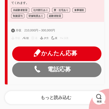
てくれます。
未経験者歓迎
社内割引あり
寮・社宅あり
食事補助
制服貸与
研修制度あり
経験者歓迎
月収 210,000円～300,000円
早朝
朝
昼
夕方
夜
深夜
かんたん応募
電話応募
検索