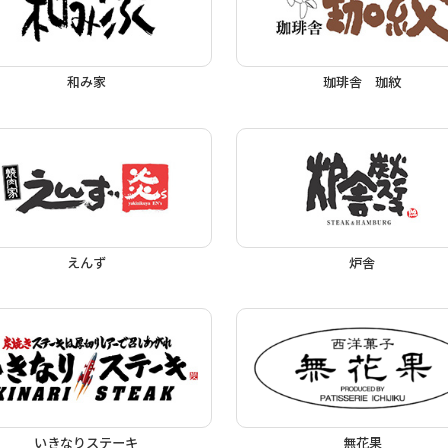
和み家
珈琲舎 珈紋
えんず
炉舎
いきなりステーキ
無花果