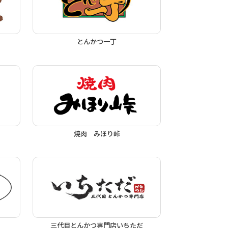
とんかつ一丁
焼肉 みほり峠
三代目とんかつ専門店いちただ